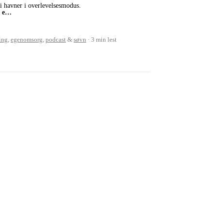
vi havner i overlevelsesmodus.
l e…
ing
,
egenomsorg
,
podcast
&
søvn
3 min lest