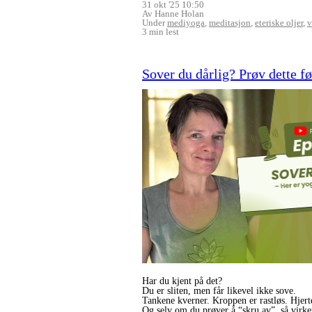
31 okt '25 10:50
Av Hanne Holan
Under
mediyoga
,
meditasjon
,
eteriske oljer
,
v
3 min lest
Sover du dårlig? Prøv dette fø
Har du kjent på det?
Du er sliten, men får likevel ikke sove.
Tankene kverner. Kroppen er rastløs. Hjertet 
Og selv om du prøver å “skru av”, så virker