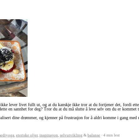
ikke lever livet fullt ut, og at du kanskje ikke tror at du fortjener det, fordi ett
tte en sannhet for deg? Tror du at du må slutte å leve selv om du er kommet til
t realisert dine drømmer, og kjenner på frustrasjon for å aldri komme i gang me
ediyoga
,
eteriske oljer
,
inspirasjon
,
selvutvikling
&
balanse
4 min lest