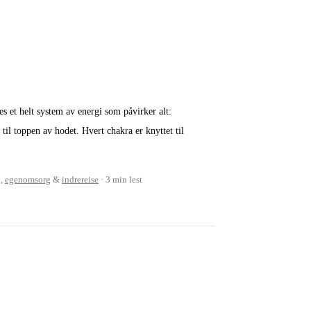
es et helt system av energi som påvirker alt:
til toppen av hodet. Hvert chakra er knyttet til
g
,
egenomsorg
&
indrereise
3 min lest