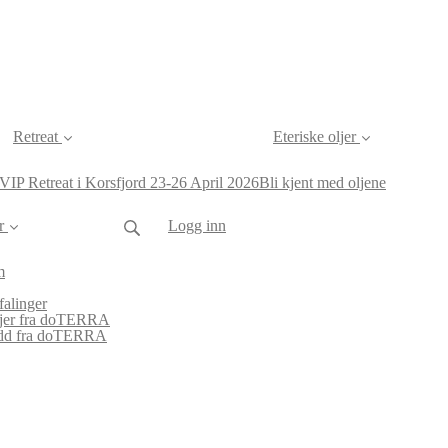
Retreat
Eteriske oljer
VIP Retreat i Korsfjord 23-26 April 2026
Bli kjent med oljene
r
Logg inn
m
alinger
oljer fra doTERRA
udd fra doTERRA