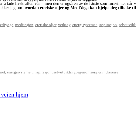
or å lade livskraften vår – men den er også en av de første som forsvinner når 
nakker jeg om
hvordan eteriske oljer og MediYoga kan hjelpe deg tilbake ti
ediyoga
,
meditasjon
,
eteriske oljer
,
verktøy
,
energisystemet
,
inspirasjon
,
selvutvikl
met
,
energisystemet
,
inspirasjon
,
selvutvikling
,
egenomsorg
&
indrereise
t veien hjem