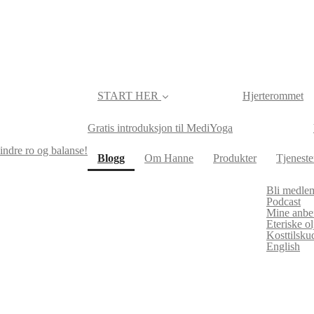
START HER
Hjerterommet
Gratis introduksjon til MediYoga
indre ro og balanse!
(current)
Blogg
Om Hanne
Produkter
Tjeneste
Bli medle
Podcast
Mine anbef
Eteriske 
Kosttilsk
English