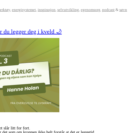
erktøy
,
energisystemet
,
inspirasjon
,
selvutvikling
,
egenomsorg
,
podcast
&
søvn
r du legger deg i kveld 🌙
slår litt for fort.
 det som om kroppen ikke helt forstår at det er leggetid.