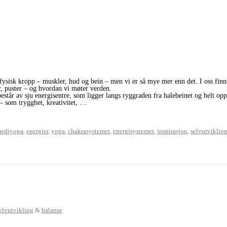
n fysisk kropp – muskler, hud og bein – men vi er så mye mer enn det. I oss finn
r, puster – og hvordan vi møter verden.
estår av sju energisentre, som ligger langs ryggraden fra halebeinet og helt opp 
 – som trygghet, kreativitet, …
ediyoga
,
energier
,
yoga
,
chakrasystemet
,
energisystemet
,
inspirasjon
,
selvutviklin
elvutvikling
&
balanse