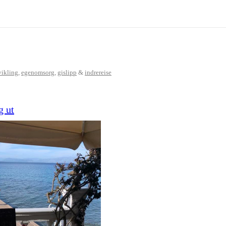
vikling
,
egenomsorg
,
gislipp
&
indrereise
g ut