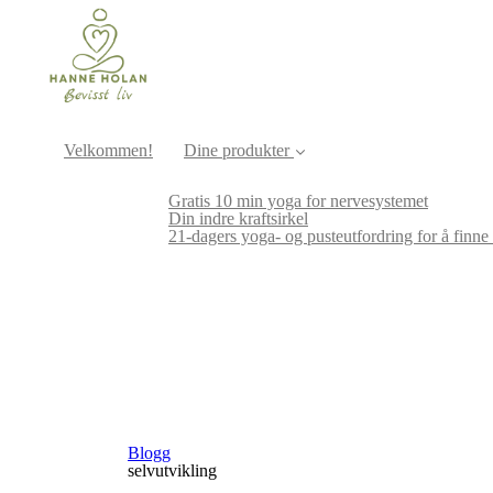
Velkommen!
Dine produkter
Gratis 10 min yoga for nervesystemet
Din indre kraftsirkel
21-dagers yoga- og pusteutfordring for å finne 
Blogg
selvutvikling