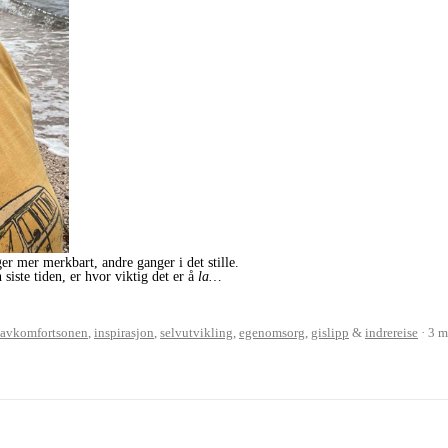
r mer merkbart, andre ganger i det stille.
siste tiden, er hvor viktig det er å
la…
tavkomfortsonen
,
inspirasjon
,
selvutvikling
,
egenomsorg
,
gislipp
&
indrereise
3 m