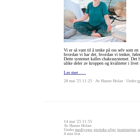
Vi er så vant til å tenke på oss selv som e
hvordan vi har det, hvordan vi tenker, føle
Dette systemet kalles chakrasystemet. Det b
ulike deler av kroppen og kvaliteter i livet
Les mer...…
28 mai '25 11:25
Av Hanne Holan
Under
m
14 mai '25 11:55
Av Hanne Holan
Under
mediyoga
,
eteriske oljer
,
inspirasjon
,
s
4 min lest