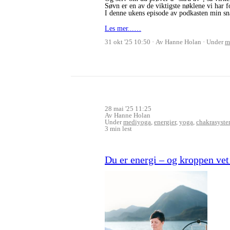
Søvn er en av de viktigste nøklene vi har f
I denne ukens episode av podkasten min s
Les mer...…
31 okt '25 10:50
Av Hanne Holan
Under
m
28 mai '25 11:25
Av Hanne Holan
Under
mediyoga
,
energier
,
yoga
,
chakrasyste
3 min lest
Du er energi – og kroppen ve