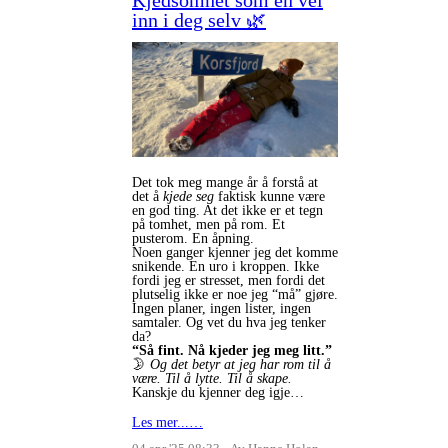
inn i deg selv 🌿
Det tok meg mange år å forstå at
det å
kjede seg
faktisk kunne være
en god ting. At det ikke er et tegn
på tomhet, men på rom. Et
pusterom. En åpning.
Noen ganger kjenner jeg det komme
snikende. En uro i kroppen. Ikke
fordi jeg er stresset, men fordi det
plutselig ikke er noe jeg “må” gjøre.
Ingen planer, ingen lister, ingen
samtaler. Og vet du hva jeg tenker
da?
“Så fint. Nå kjeder jeg meg litt.”
🌛
Og det betyr at jeg har rom til å
være. Til å lytte. Til å skape.
Kanskje du kjenner deg igje…
Les mer...…