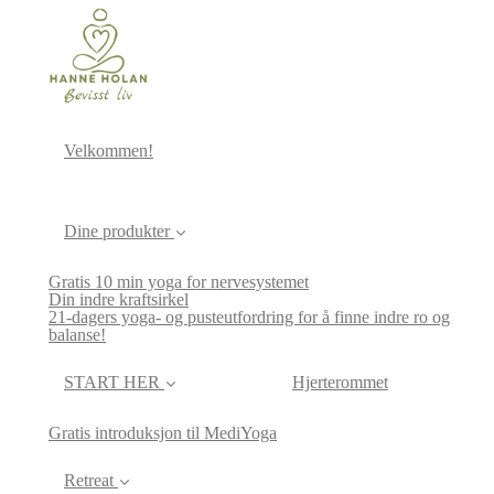
Velkommen!
Dine produkter
Gratis 10 min yoga for nervesystemet
Din indre kraftsirkel
21-dagers yoga- og pusteutfordring for å finne indre ro og
balanse!
START HER
Hjerterommet
Gratis introduksjon til MediYoga
Retreat