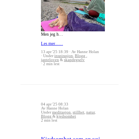
Men jeg h…
Les mer...…
13 apr '25 18:39
Av Hanne Holan
Under
inspirasjon
,
Blogg
,
janteloven
&
skapdegselv
2 min lest
04 apr '25 08:33
Av Hanne Holan
Under
meditasjon
,
stillhet
,
natur
,
Blogg
&
kjedsomhet
2 min lest
Kjedsomhet som en vei