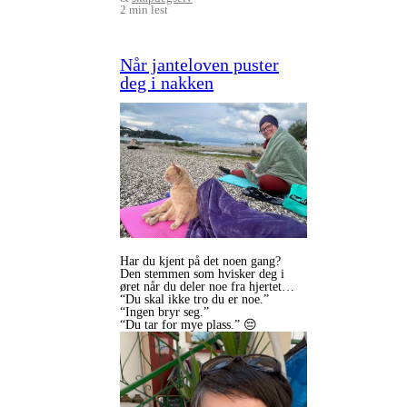
2 min lest
Når janteloven puster
deg i nakken
Har du kjent på det noen gang?
Den stemmen som hvisker deg i
øret når du deler noe fra hjertet…
“Du skal ikke tro du er noe.”
“Ingen bryr seg.”
“Du tar for mye plass.” 😔