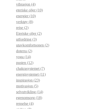
vibrasjon
(4)
eteriske oljer
(10)
energier
(10)
verktøy
(8)
reise
(2)
Eteriske oljer
(2)
utfordring
(3)
utavkomfortsonen
(2)
doterra
(2)
yoga
(14)
pusten
(12)
chakrasystemet
(7)
energisystemet
(11)
inspirasjon
(23)
motivasjon
(5)
selvutvikling
(14)
egenomsorg
(18)
renselse
(4)