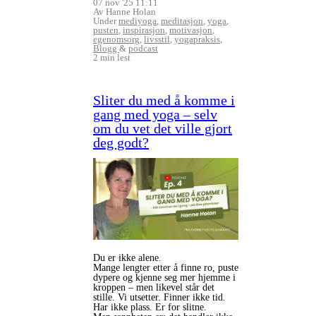
07 nov '25 11:11
Av Hanne Holan
Under
mediyoga
,
meditasjon
,
yoga
,
pusten
,
inspirasjon
,
motivasjon
,
egenomsorg
,
livsstil
,
yogapraksis
,
Blogg
&
podcast
2 min lest
Sliter du med å komme i
gang med yoga – selv
om du vet det ville gjort
deg godt?
Du er ikke alene.
Mange lengter etter å finne ro, puste
dypere og kjenne seg mer hjemme i
kroppen – men likevel står det
stille. Vi utsetter. Finner ikke tid.
Har ikke plass. Er for slitne.