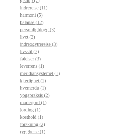
gislipp
(7)
indrereise
(11)
harmoni
(5)
balanse
(12)
personligblogg
(3)
livet
(2)
indreogytrereise
(3)
livsstil
(7)
følelser
(3)
leverrens
(1)
meridiansystemet
(1)
kjærlighet
(1)
hvemerdu
(1)
yogapraksis
(2)
moderjord
(1)
jording
(1)
kosthold
(1)
forskning
(2)
rygghelse
(1)