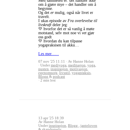
Men sannheten er: det handler ikke
om å gjøre mye – det handler om å
begynne.
Og det
er
mulig, også når livet er
travelt.
I ukas episode av
Fra overlevelse til
livskraft
deler jeg:
💛 hvorfor det er så vanlig å møte
motstand, selv mot noe vi
vet
gjør
oss godt
💛 hvordan du kan tilpasse
yogapraksisen til akku…
Les mer...…
07 nov '25 11:11
Av Hanne Holan
Under
mediyoga
,
meditasjon
,
yoga
,
pusten
,
inspirasjon
,
motivasjon
,
egenomsorg
,
livsstil
,
yogapraksis
,
Blogg
&
podcast
2 min lest
13 apr '25 18:39
Av Hanne Holan
Under
inspirasjon
,
Blogg
,
janteloven
&
skapdegselv