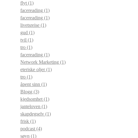
flyt
(1)
facereading
(1)
facereading
(1)
livetsreise
(1)
gud
(1)
tvil
(1)
tro
(1)
facereading
(1)
Network Marketing
(1)
eteriske oljer
(1)
tro
(1)
åpent sinn
(1)
Blogg
(3)
kjedsomhet
(1)
janteloven
(1)
skapdegselv
(1)
frisk
(1)
podcast
(4)
søvn
(1)