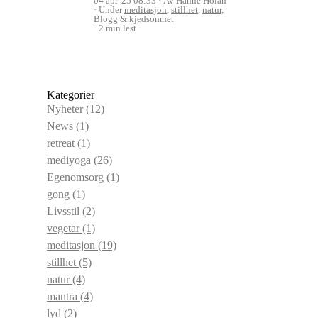
04 apr '25 08:33
Av Hanne Holan
Under
meditasjon
,
stillhet
,
natur
,
Blogg
&
kjedsomhet
2 min lest
Kategorier
Nyheter
(12)
News
(1)
retreat
(1)
mediyoga
(26)
Egenomsorg
(1)
gong
(1)
Livsstil
(2)
vegetar
(1)
meditasjon
(19)
stillhet
(5)
natur
(4)
mantra
(4)
lyd
(2)