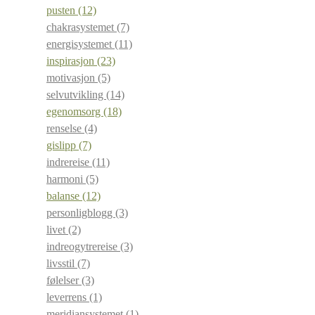
pusten
(12)
chakrasystemet
(7)
energisystemet
(11)
inspirasjon
(23)
motivasjon
(5)
selvutvikling
(14)
egenomsorg
(18)
renselse
(4)
gislipp
(7)
indrereise
(11)
harmoni
(5)
balanse
(12)
personligblogg
(3)
livet
(2)
indreogytrereise
(3)
livsstil
(7)
følelser
(3)
leverrens
(1)
meridiansystemet
(1)