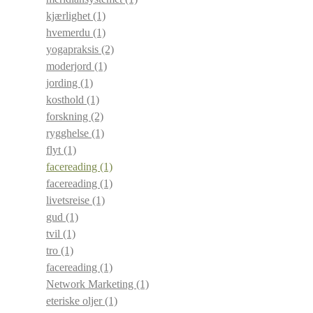
kjærlighet
(1)
hvemerdu
(1)
yogapraksis
(2)
moderjord
(1)
jording
(1)
kosthold
(1)
forskning
(2)
rygghelse
(1)
flyt
(1)
facereading
(1)
facereading
(1)
livetsreise
(1)
gud
(1)
tvil
(1)
tro
(1)
facereading
(1)
Network Marketing
(1)
eteriske oljer
(1)