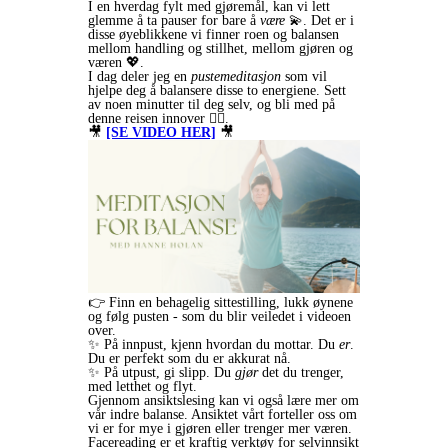
I en hverdag fylt med gjøremål, kan vi lett
glemme å ta pauser for bare å
være
💫. Det er i
disse øyeblikkene vi finner roen og balansen
mellom handling og stillhet, mellom gjøren og
væren 💖.
I dag deler jeg en
pustemeditasjon
som vil
hjelpe deg å balansere disse to energiene. Sett
av noen minutter til deg selv, og bli med på
denne reisen innover 🧘‍♀️.
🎥
[SE VIDEO HER]
🎥
👉 Finn en behagelig sittestilling, lukk øynene
og følg pusten - som du blir veiledet i videoen
over.
✨ På innpust, kjenn hvordan du mottar. Du
er
.
Du er perfekt som du er akkurat nå.
✨ På utpust, gi slipp. Du
gjør
det du trenger,
med letthet og flyt.
Gjennom ansiktslesing kan vi også lære mer om
vår indre balanse. Ansiktet vårt forteller oss om
vi er for mye i gjøren eller trenger mer væren.
Facereading er et kraftig verktøy for selvinnsikt