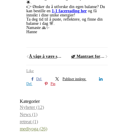
🌟.
👉 Ønsker du å utforske din egen balanse? Du
kan bestille en
1-1 facereading her
og få
innsikt i dine unike energier!
Ta deg tid til å puste, reflektere, og finne din
balanse i dag 🌸.
Namaste 🙏✨
Hanne
Å våge å være sårbar- Veien til indre frihet
🌿 Mantraet for helbredelse: Ra Ma Da Sa 🌿
Like
Del
Publiser innlegg
Del
Pin
Kategorier
Nyheter
(12)
News
(1)
retreat
(1)
mediyoga
(26)