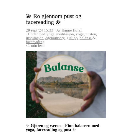
💫 Ro gjennom pust og
facereading 💫
29 sept '24 15:33
Av Hanne Holan
Under
mediyoga
,
meditasjon
,
yoga
,
pusten
,
inspirasjon
,
egenomsorg
,
gislipp
,
balanse
&
facereading
1 min lest
✨
Gjøren og væren – Finn balansen med
yoga, facereading og pust
✨