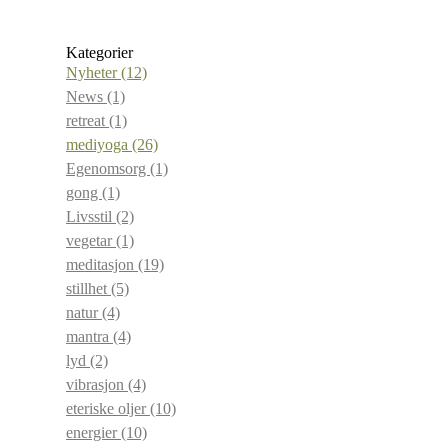
Kategorier
Nyheter
(12)
News
(1)
retreat
(1)
mediyoga
(26)
Egenomsorg
(1)
gong
(1)
Livsstil
(2)
vegetar
(1)
meditasjon
(19)
stillhet
(5)
natur
(4)
mantra
(4)
lyd
(2)
vibrasjon
(4)
eteriske oljer
(10)
energier
(10)