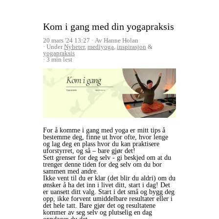
Kom i gang med din yogapraksis
20 mars '24 13:27
Av Hanne Holan
Under
Nyheter
,
mediyoga
,
inspirasjon
&
yogapraksis
3 min lest
For å komme i gang med yoga er mitt tips å
bestemme deg, finne ut hvor ofte, hvor lenge
og lag deg en plass hvor du kan praktisere
uforstyrret, og så – bare gjør det!
Sett grenser for deg selv - gi beskjed om at du
trenger denne tiden for deg selv om du bor
sammen med andre.
Ikke vent til du er klar (det blir du aldri) om du
ønsker å ha det inn i livet ditt, start i dag! Det
er uansett ditt valg. Start i det små og bygg deg
opp, ikke forvent umiddelbare resultater eller i
det hele tatt. Bare gjør det og resultatene
kommer av seg selv og plutselig en dag