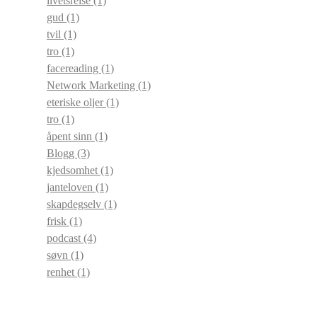
livetsreise
(1)
gud
(1)
tvil
(1)
tro
(1)
facereading
(1)
Network Marketing
(1)
eteriske oljer
(1)
tro
(1)
åpent sinn
(1)
Blogg
(3)
kjedsomhet
(1)
janteloven
(1)
skapdegselv
(1)
frisk
(1)
podcast
(4)
søvn
(1)
renhet
(1)