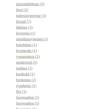
personligblogg
(3)
livet
(2)
indreogytrereise
(3)
livsstil
(7)
følelser
(3)
leverrens
(1)
meridiansystemet
(1)
kjærlighet
(1)
hvemerdu
(1)
yogapraksis
(2)
moderjord
(1)
jording
(1)
kosthold
(1)
forskning
(2)
rygghelse
(1)
flyt
(1)
facereading
(1)
facereading
(1)