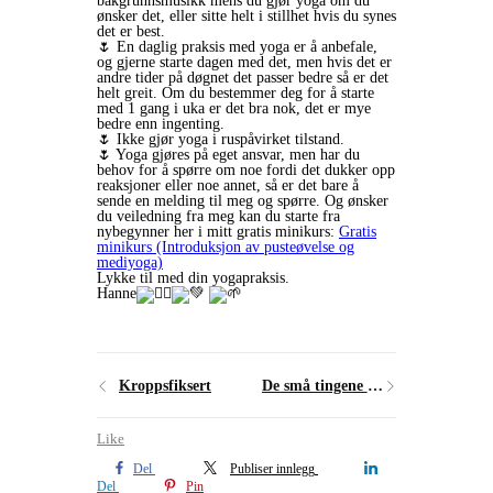
bakgrunnsmusikk mens du gjør yoga om du
ønsker det, eller sitte helt i stillhet hvis du synes
det er best.
🌷 En daglig praksis med yoga er å anbefale,
og gjerne starte dagen med det, men hvis det er
andre tider på døgnet det passer bedre så er det
helt greit. Om du bestemmer deg for å starte
med 1 gang i uka er det bra nok, det er mye
bedre enn ingenting.
🌷 Ikke gjør yoga i ruspåvirket tilstand.
🌷 Yoga gjøres på eget ansvar, men har du
behov for å spørre om noe fordi det dukker opp
reaksjoner eller noe annet, så er det bare å
sende en melding til meg og spørre. Og ønsker
du veiledning fra meg kan du starte fra
nybegynner her i mitt gratis minikurs:
Gratis
minikurs (Introduksjon av pusteøvelse og
mediyoga)
Lykke til med din yogapraksis.
Hanne
Kroppsfiksert
De små tingene som styrer livet ditt
Like
Del
Publiser innlegg
Del
Pin