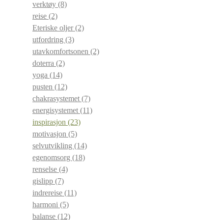
verktøy
(8)
reise
(2)
Eteriske oljer
(2)
utfordring
(3)
utavkomfortsonen
(2)
doterra
(2)
yoga
(14)
pusten
(12)
chakrasystemet
(7)
energisystemet
(11)
inspirasjon
(23)
motivasjon
(5)
selvutvikling
(14)
egenomsorg
(18)
renselse
(4)
gislipp
(7)
indrereise
(11)
harmoni
(5)
balanse
(12)