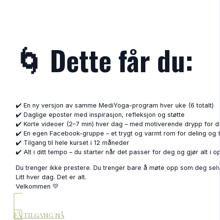
🌀 Dette får du:
✔️ En ny versjon av samme MediYoga-program hver uke (6 totalt)
✔️ Daglige eposter med inspirasjon, refleksjon og støtte
✔️ Korte videoer (2–7 min) hver dag – med motiverende drypp for di
✔️ En egen Facebook-gruppe – et trygt og varmt rom for deling og 
✔️ Tilgang til hele kurset i 12 måneder
✔️ Alt i ditt tempo – du starter når det passer for deg og gjør alt i o
Du trenger ikke prestere. Du trenger bare å møte opp som deg selv
Litt hver dag. Det er alt.
Velkommen 💛
Få tilgang nå