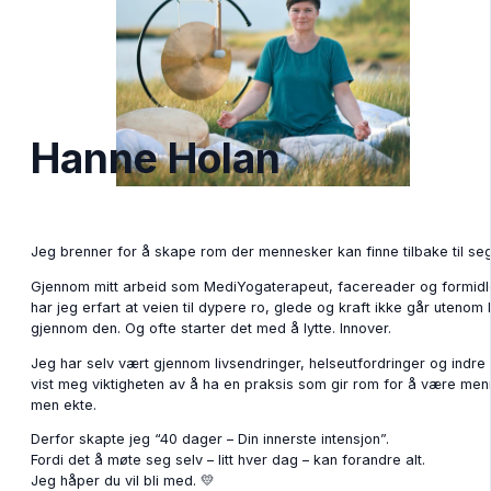
Hanne Holan
Jeg brenner for å skape rom der mennesker kan finne tilbake til seg
Gjennom mitt arbeid som MediYogaterapeut, facereader og formidler
har jeg erfart at veien til dypere ro, glede og kraft ikke går uteno
gjennom den. Og ofte starter det med å lytte. Innover.
Jeg har selv vært gjennom livsendringer, helseutfordringer og indr
vist meg viktigheten av å ha en praksis som gir rom for å være men
men ekte.
Derfor skapte jeg “40 dager – Din innerste intensjon”.
Fordi det å møte seg selv – litt hver dag – kan forandre alt.
Jeg håper du vil bli med. 💛