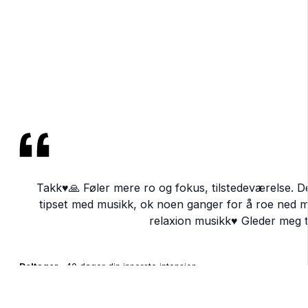
Takk♥️🙏 Føler mere ro og fokus, tilstedeværelse. D
tipset med musikk, ok noen ganger for å roe ned me
relaxion musikk♥️ Gleder meg t
Deltager
, 40 dager din innerste intensjon