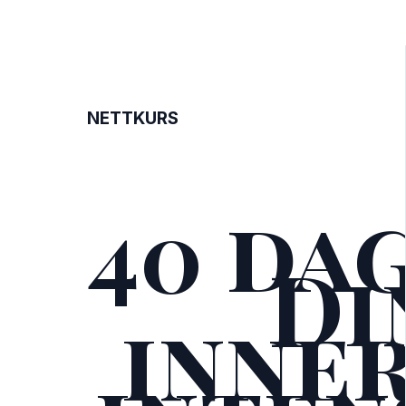
NETTKURS
40 da
Di
inne